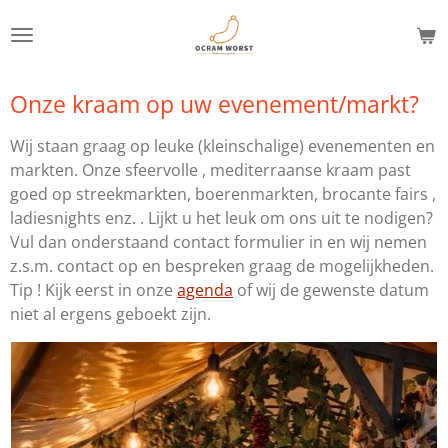
Ga
direct
naar
de
Onze kraam op uw evenement/markt?
hoofdinhoud
Wij staan graag op leuke (kleinschalige) evenementen en
markten. Onze sfeervolle , mediterraanse kraam past
goed op streekmarkten, boerenmarkten, brocante fairs ,
ladiesnights enz. . Lijkt u het leuk om ons uit te nodigen?
Vul dan onderstaand contact formulier in en wij nemen
z.s.m. contact op en bespreken graag de mogelijkheden.
Tip ! Kijk eerst in onze
agenda
of wij de gewenste datum
niet al ergens geboekt zijn.