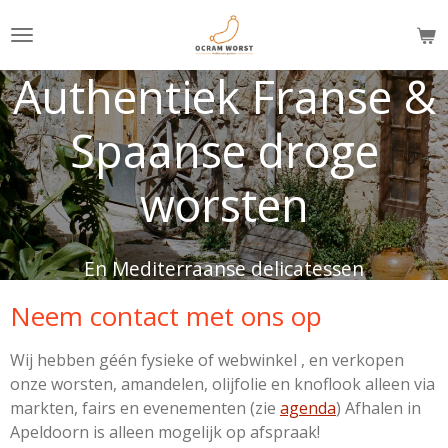
Ga
direct
naar
Authentiek Franse &
de
hoofdinhoud
Spaanse droge
worsten
En Mediterraanse delicatessen
Neem contact met ons op
Wij hebben géén fysieke of webwinkel , en verkopen
onze worsten, amandelen, olijfolie en knoflook alleen via
markten, fairs en evenementen (zie
agenda
) Afhalen in
Apeldoorn is alleen mogelijk op afspraak!