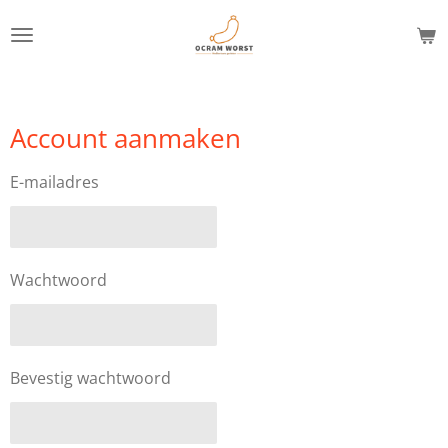
Ga
direct
naar
de
hoofdinhoud
Account aanmaken
E-mailadres
Wachtwoord
Bevestig wachtwoord