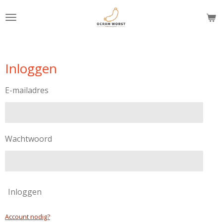
Ga
direct
naar
de
hoofdinhoud
Inloggen
E-mailadres
Wachtwoord
Inloggen
Account nodig?